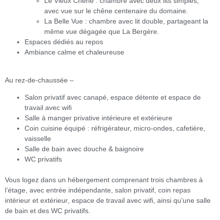
Le Vieux Chêne
: chambre avec
deux lits simples
,
avec
vue sur le chêne centenaire du domaine.
La Belle Vue
: chambre avec
lit double
, partageant la
même vue dégagée que La Bergère
.
Espaces dédiés au repos
Ambiance calme et chaleureuse
Au rez-de-chaussée –
Salon privatif
avec canapé, espace détente et
espace de
travail avec wifi
Salle à manger privative
intérieure et extérieure
Coin cuisine équipé
: réfrigérateur, micro-ondes, cafetière,
vaisselle
Salle de bain avec douche & baignoire
WC privatifs
Vous logez dans un hébergement comprenant
trois chambres à
l’étage
, avec
entrée indépendante
,
salon privatif
,
coin repas
intérieur et extérieur
,
espace de travail avec wifi
, ainsi qu’une
salle
de bain et des WC privatifs
.