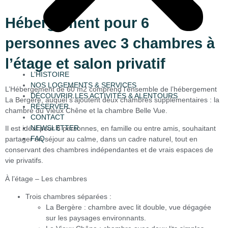
Hébergement pour 6
personnes avec 3 chambres à
l’étage et salon privatif
L’HISTOIRE
NOS LOGEMENTS & SERVICES
L’
Hébergement
de 60 m2 comprend
l’ensemble de l’hébergement
DÉCOUVRIR LES ACTIVITÉS & ALENTOURS
La Bergère
, auquel s’ajoutent
deux chambres supplémentaires
: la
RÉSERVER
chambre du Vieux Chêne
et la
chambre Belle Vue
.
CONTACT
NEWSLETTER
Il est idéal pour
6 personnes
, en famille ou entre amis, souhaitant
FAQ
partager un séjour au calme, dans un cadre naturel, tout en
conservant des
chambres indépendantes
et de
vrais espaces de
vie privatifs
.
À l’étage –
Les chambres
Trois chambres séparées
:
La Bergère
: chambre avec
lit double
,
vue dégagée
sur les paysages environnants.