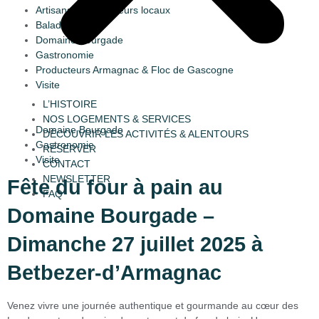
Artisans & producteurs locaux
Balade
Domaine Bourgade
Gastronomie
Producteurs Armagnac & Floc de Gascogne
Visite
L’HISTOIRE
NOS LOGEMENTS & SERVICES
Domaine Bourgade
DÉCOUVRIR LES ACTIVITÉS & ALENTOURS
Gastronomie
RÉSERVER
Visite
CONTACT
NEWSLETTER
Fête du four à pain au
FAQ
Domaine Bourgade –
Dimanche 27 juillet 2025 à
Betbezer-d’Armagnac
Venez vivre une journée authentique et gourmande au cœur des